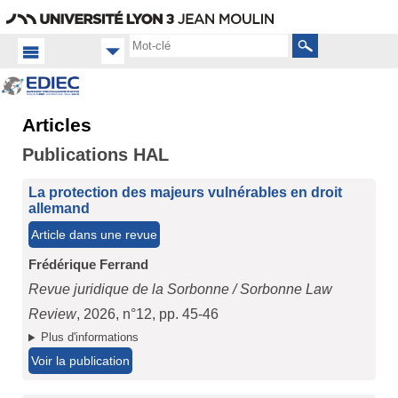
Aller
Navigation
Accès
Connexion
au
directs
contenu
Rechercher
Articles
Accueil FR
Publications HAL
Productions
scientifiques
Articles
La protection des majeurs vulnérables en droit
allemand
Article dans une revue
Frédérique Ferrand
Revue juridique de la Sorbonne / Sorbonne Law
Review
, 2026, n°12, pp. 45-46
Plus d'informations
Voir la publication