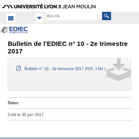
Aller
Navigation
Accès
Connexion
au
directs
contenu
Rechercher
Bulletin de l'EDIEC n° 10 - 2e trimestre
Accueil
FR
2017
Équipe
Vie
Bulletin n° 10 - 2e trimestre 2017
(PDF, 3 Mo )
de
l'équipe
Dates
Créé le
30 juin 2017