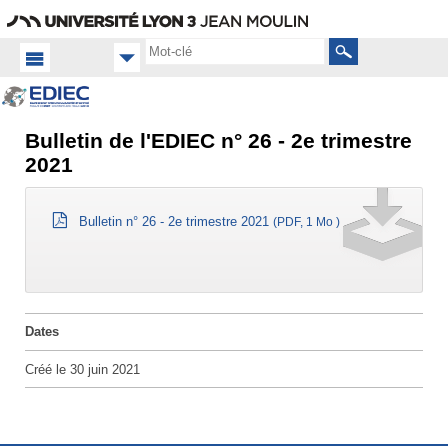
Aller
Navigation
Accès
Connexion
au
directs
contenu
Rechercher
Bulletin de l'EDIEC n° 26 - 2e trimestre
Accueil
FR
2021
Équipe
Vie
Bulletin n° 26 - 2e trimestre 2021
(PDF, 1 Mo )
de
l'équipe
Dates
Créé le
30 juin 2021