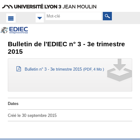
Aller
Navigation
Accès
Connexion
au
directs
contenu
Rechercher
Bulletin de l'EDIEC n° 3 - 3e trimestre
Accueil
FR
2015
Équipe
Vie
Bulletin n° 3 - 3e trimestre 2015
(PDF, 4 Mo )
de
l'équipe
Dates
Créé le
30 septembre 2015