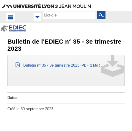
Aller
Navigation
Accès
Connexion
au
directs
contenu
Rechercher
Bulletin de l'EDIEC n° 35 - 3e trimestre
Accueil
FR
2023
Équipe
Vie
Bulletin n° 35 - 3e trimestre 2023
(PDF, 2 Mo )
de
l'équipe
Dates
Créé le
30 septembre 2023