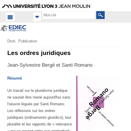
Aller
Navigation
Accès
Connexion
au
directs
contenu
Rechercher
Accueil FR
Droit
Publication
Productions
Les ordres juridiques
scientifiques
Ouvrages
Jean-Sylvestre Bergé et Santi Romano
Résumé
Un travail sur le pluralisme juridique
ne saurait être mené aujourd'hui sans
l'oeuvre léguée par Santi Romano.
Les réflexions sur les ordres
juridiques (ordinamento giuridico), leur
pluralité et les rapports de « relevance
» qui se nouent entre eux permettent-