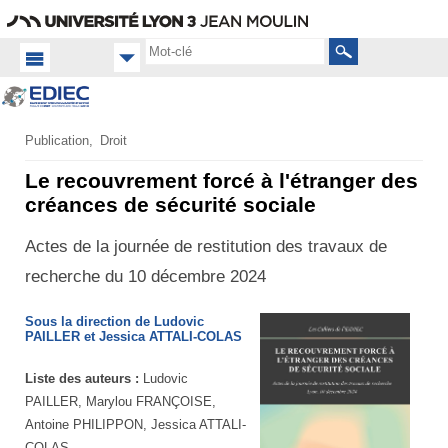
Aller
Navigation
Accès
Connexion
au
directs
contenu
Rechercher
Accueil FR
Publication
Droit
Productions
Le recouvrement forcé à l'étranger des
scientifiques
créances de sécurité sociale
Collections
Actes de la journée de restitution des travaux de
de l'EDIEC
recherche du 10 décembre 2024
Sous la direction de Ludovic
PAILLER et Jessica ATTALI-COLAS
Liste des auteurs :
Ludovic
PAILLER, Marylou FRANÇOISE,
Antoine PHILIPPON, Jessica ATTALI-
COLAS