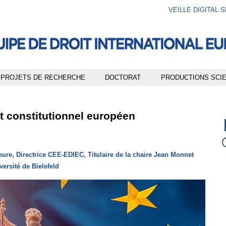
Aller
Navigation
Accès
Connexion
VEILLE DIGITAL 
au
directs
contenu
PROJETS DE RECHERCHE
DOCTORAT
PRODUCTIONS SCIE
t constitutionnel européen
ure, Directrice CEE-EDIEC, Titulaire de la chaire Jean Monnet
ersité de Bielefeld